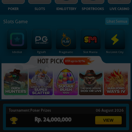
NEW
POKER
SLOTS
IDNLOTTERY
SPORTBOOKS
LIVE CASINO
TANGKAS
RTP
Slots Game
Lihat Semua
DEPOSIT
WITHDRAW
Idnslot
Pgsoft
Pragmatic
Slot Mania
No Limit City
PROMOSI
HOT PICK
RTP up to 97%
DOWNLOAD
REFERRAL
JACKPOT
Tournament Poker Prizes
06 August 2026
VIP MEMBER
Rp. 24,000,000
HUBUNGI KAMI