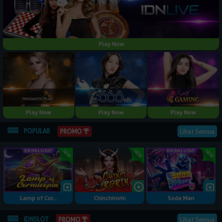
Play Now
Play Now
Play Now
Play Now
POPULAR
PROMO
Lihat Semua
Lamp of Cor...
Chinchirorin
Soda Man
IDNSLOT
PROMO
Lihat Semua