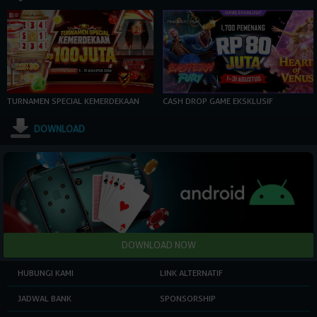
TURNAMEN SPECIAL KEMERDEKAAN
CASH DROP GAME EKSKLUSIF
DOWNLOAD
HUBUNGI KAMI
LINK ALTERNATIF
JADWAL BANK
SPONSORSHIP