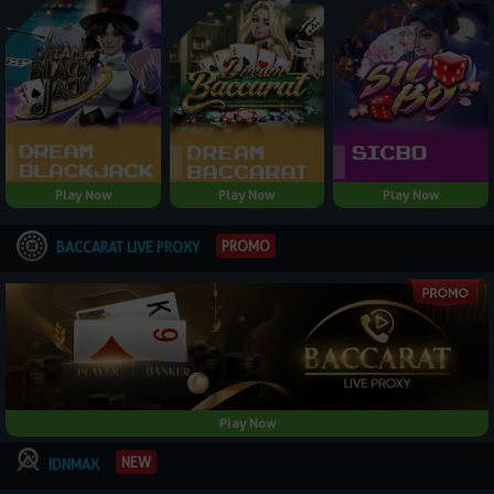
Play Now
Play Now
Play Now
PROMO
BACCARAT LIVE PROXY
Play Now
NEW
IDNMAX