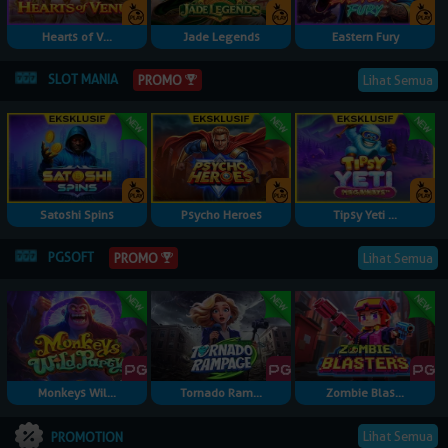
Hearts of V...
Jade Legends
Eastern Fury
SLOT MANIA
PROMO
Lihat Semua
Satoshi Spins
Psycho Heroes
Tipsy Yeti ...
PGSOFT
PROMO
Lihat Semua
Monkeys Wil...
Tornado Ram...
Zombie Blas...
Lihat Semua
PROMOTION