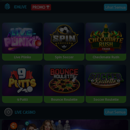
IDNLIVE
PROMO
Lihat Semua
Live Plinko
Spin Soccer
Checkmate Rush
9 Putts
Bounce Roulette
Soccer Roulette
Lihat Semua
LIVE CASINO