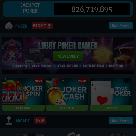
JACKPOT
826,719,895
POKER
© 2026 NagaPoker. All Rights Reserved | 18+
PROMO
Lihat Semua
POKER
Lihat Semua
NEW
ARCADE